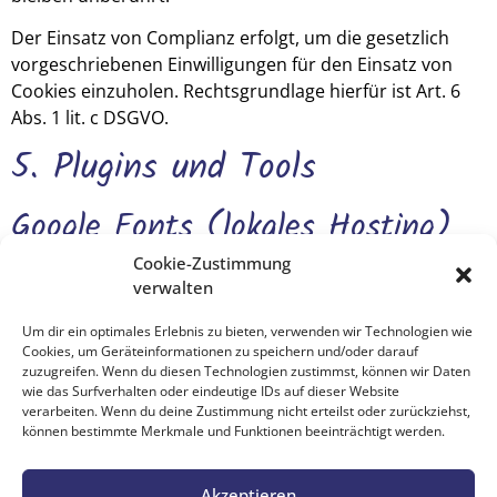
Der Einsatz von Complianz erfolgt, um die gesetzlich
vorgeschriebenen Einwilligungen für den Einsatz von
Cookies einzuholen. Rechtsgrundlage hierfür ist Art. 6
Abs. 1 lit. c DSGVO.
5. Plugins und Tools
Google Fonts (lokales Hosting)
Cookie-Zustimmung
Diese Seite nutzt zur einheitlichen Darstellung von
verwalten
Schriftarten so genannte Google Fonts, die von Google
bereitgestellt werden. Die Google Fonts sind lokal
Um dir ein optimales Erlebnis zu bieten, verwenden wir Technologien wie
Cookies, um Geräteinformationen zu speichern und/oder darauf
installiert. Eine Verbindung zu Servern von Google findet
zuzugreifen. Wenn du diesen Technologien zustimmst, können wir Daten
dabei nicht statt.
wie das Surfverhalten oder eindeutige IDs auf dieser Website
verarbeiten. Wenn du deine Zustimmung nicht erteilst oder zurückziehst,
Weitere Informationen zu Google Fonts finden Sie unter
können bestimmte Merkmale und Funktionen beeinträchtigt werden.
https://developers.google.com/fonts/faq
und in der
Datenschutzerklärung von Google:
Akzeptieren